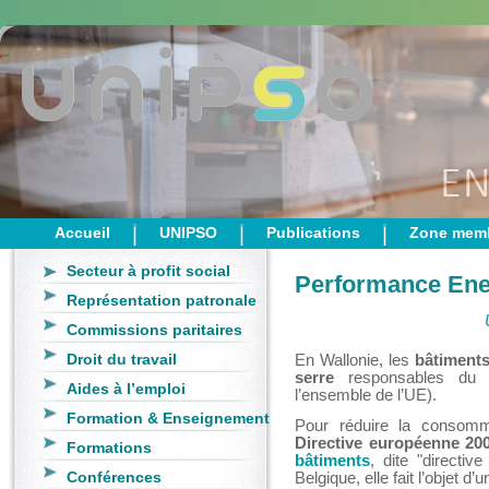
Accueil
UNIPSO
Publications
Zone mem
Secteur à profit social
Performance Ene
Représentation patronale
Commissions paritaires
Droit du travail
En Wallonie, les
bâtiment
serre
responsables du c
Aides à l’emploi
l’ensemble de l’UE).
Formation & Enseignement
Pour réduire la consommat
Directive européenne 20
Formations
bâtiments
, dite "directi
Conférences
Belgique, elle fait l’objet d’