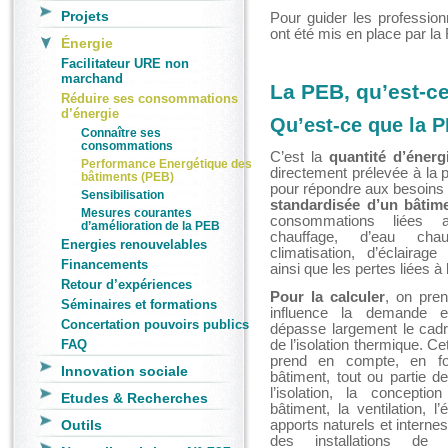
Projets
Pour guider les profession
ont été mis en place par la
Énergie
Facilitateur URE non
marchand
La PEB, qu’est-ce
Réduire ses consommations
d’énergie
Qu’est-ce que la 
Connaître ses
consommations
C’est la
quantité d’énerg
Performance Energétique des
directement prélevée à la 
bâtiments (PEB)
pour répondre aux besoins 
Sensibilisation
standardisée d’un bâtim
Mesures courantes
consommations liées
d’amélioration de la PEB
chauffage, d’eau chau
Energies renouvelables
climatisation, d’éclairag
Financements
ainsi que les pertes liées à l
Retour d’expériences
Pour la calculer
, on pre
Séminaires et formations
influence la demande e
Concertation pouvoirs publics
dépasse largement le cadre
de l’isolation thermique. C
FAQ
prend en compte, en fo
Innovation sociale
bâtiment, tout ou partie d
l’isolation, la conception
Etudes & Recherches
bâtiment, la ventilation, l’
apports naturels et internes
Outils
des installations de