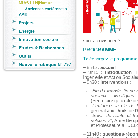
MIAS LLN|Namur
Anciennes conférences
APE
Projets
Énergie
Innovation sociale
sont à envisager ?
Etudes & Recherches
PROGRAMME
Outils
Téléchargez le programme
Nouvelle rubrique N° 797
–
8h45 :
accueil
–
9h15 :
introduction
, 
Ingénierie et Action Socia
–
9h30 :
interventions
:
"
Fin du monde, fin du m
sociaux, climatiques
(Secrétaire générale de
"
L’enfance, la clé de l
général aux Droits de l’
"
Soins de santé et tra
solution ?
", Anne Berqu
et Professeure à l’UCL
–
11h40 :
questions-répons