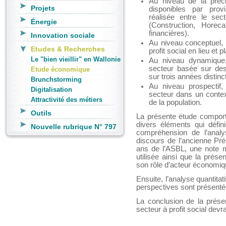
Au niveau de la préc
Projets
disponibles par pro
réalisée entre le se
Énergie
(Construction, Horeca
financières).
Innovation sociale
Au niveau conceptuel, 
Etudes & Recherches
profit social en lieu et
Le "bien vieillir" en Wallonie
Au niveau dynamique,
secteur basée sur de
Etude économique
sur trois années distinc
Brunchstorming
Au niveau prospectif,
Digitalisation
secteur dans un conte
Attractivité des métiers
de la population.
Outils
La présente étude comporte
divers éléments qui défin
Nouvelle rubrique N° 797
compréhension de l’analy
discours de l’ancienne Pr
ans de l’ASBL, une note mé
utilisée ainsi que la prése
son rôle d’acteur économiq
Ensuite, l’analyse quantita
perspectives sont présenté
La conclusion de la présen
secteur à profit social devr