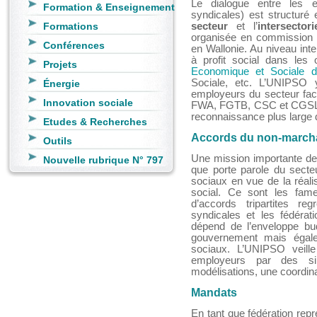
Le dialogue entre les em
Formation & Enseignement
syndicales) est structuré 
Formations
secteur
et l’
intersectori
organisée en commission 
Conférences
en Wallonie. Au niveau int
à profit social dans les 
Projets
Economique et Sociale d
Sociale, etc. L’UNIPSO 
Énergie
employeurs du secteur fa
Innovation sociale
FWA, FGTB, CSC et CGSLB)
reconnaissance plus large d
Etudes & Recherches
Accords du non-marc
Outils
Une mission importante de 
Nouvelle rubrique N° 797
que porte parole du secteu
sociaux en vue de la réali
social. Ce sont les fam
d’accords tripartites re
syndicales et les fédéra
dépend de l’enveloppe bud
gouvernement mais égale
sociaux. L’UNIPSO veille
employeurs par des sim
modélisations, une coordinat
Mandats
En tant que fédération re