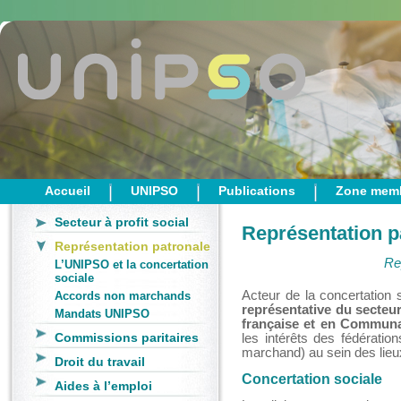
Accueil
UNIPSO
Publications
Zone mem
Secteur à profit social
Représentation p
Représentation patronale
Rep
L’UNIPSO et la concertation
sociale
Acteur de la concertation 
Accords non marchands
représentative du secteu
Mandats UNIPSO
française et en Commun
Commissions paritaires
les intérêts des fédératio
marchand) au sein des lieux
Droit du travail
Concertation sociale
Aides à l’emploi