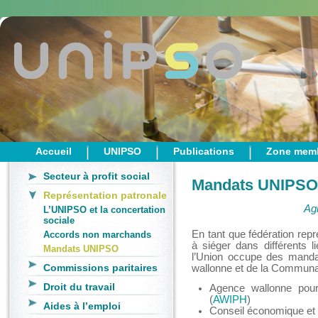
Accueil
UNIPSO
Publications
Zone mem
Secteur à profit social
Mandats UNIPSO
Représentation patronale
Agi
L’UNIPSO et la concertation
sociale
En tant que fédération re
Accords non marchands
à siéger dans différents l
Mandats UNIPSO
l’Union occupe des mandat
Commissions paritaires
wallonne et de la Communau
Droit du travail
Agence wallonne pour
(
AWIPH
)
Aides à l’emploi
Conseil économique et s