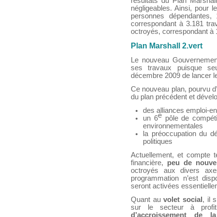
résultats du Plan Marsha
négligeables. Ainsi, pour l
personnes dépendantes, 
correspondant à 3.181 tra
octroyés, correspondant à 
Plan Marshall 2.vert
Le nouveau Gouvernement, 
ses travaux puisque seu
décembre 2009 de lancer l
Ce nouveau plan, pourvu d’u
du plan précédent et dével
des alliances emploi-e
e
un 6
pôle de compétit
environnementales
la préoccupation du d
politiques
Actuellement, et compte te
financière,
peu de nouvel
octroyés aux divers ax
programmation n’est dispo
seront activées essentiellem
Quant au
volet social
, il
sur le secteur à prof
d’accroissement de la 