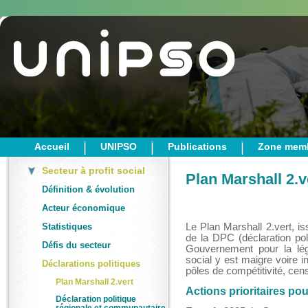
Accueil
UNIPSO
Publications
Zone mem
Secteur à profit social
Plan Marshall 2.v
Définition & évolution
Acteur économique
Statistiques
Le Plan Marshall 2.vert, is
de la DPC (déclaration pol
Défis du secteur
Gouvernement pour la légi
social y est maigre voire i
Déclarations politiques
pôles de compétitivité, ce
Plan Marshall 2.vert
Actions prioritaires pou
Déclaration politique
régionale et communautaire