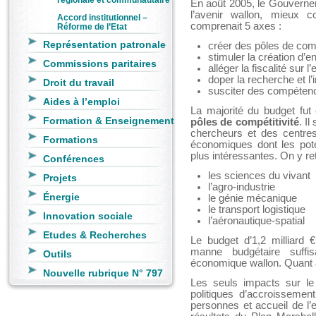
En août 2005, le Gouverneme
l’avenir wallon, mieu
Accord institutionnel –
comprenait 5 axes :
Réforme de l’Etat
Représentation patronale
créer des pôles de comp
stimuler la création d’e
Commissions paritaires
alléger la fiscalité sur l
doper la recherche et l’
Droit du travail
susciter des compétenc
Aides à l’emploi
La majorité du budget fu
Formation & Enseignement
pôles de compétitivité
. I
chercheurs et des centres
Formations
économiques dont les pote
plus intéressantes. On y re
Conférences
les sciences du vivant
Projets
l’agro-industrie
Énergie
le génie mécanique
le transport logistique
Innovation sociale
l’aéronautique-spatial
Etudes & Recherches
Le budget d’1,2 milliard 
manne budgétaire suffi
Outils
économique wallon. Quant au
Nouvelle rubrique N° 797
Les seuls impacts sur le 
politiques d’accroissement
personnes et accueil de l’