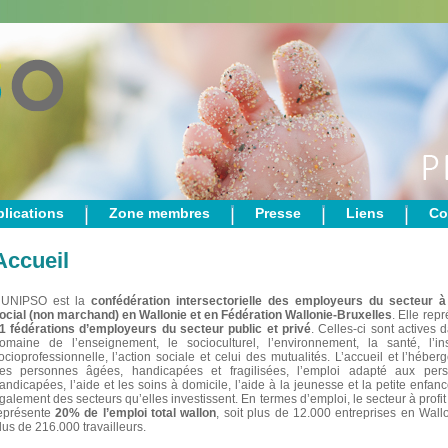
lications
Zone membres
Presse
Liens
Co
Accueil
’UNIPSO est la
confédération intersectorielle des employeurs du secteur à 
ocial (non marchand) en Wallonie et en Fédération Wallonie-Bruxelles
. Elle rep
1 fédérations d’employeurs du secteur public et privé
. Celles-ci sont actives 
omaine de l’enseignement, le socioculturel, l’environnement, la santé, l’ins
ocioprofessionnelle, l’action sociale et celui des mutualités. L’accueil et l’hébe
es personnes âgées, handicapées et fragilisées, l’emploi adapté aux per
andicapées, l’aide et les soins à domicile, l’aide à la jeunesse et la petite enfan
galement des secteurs qu’elles investissent. En termes d’emploi, le secteur à profit
eprésente
20% de l’emploi total wallon
, soit plus de 12.000 entreprises en Wall
lus de 216.000 travailleurs.