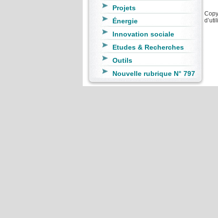
Projets
Copyr
Énergie
d’uti
Innovation sociale
Etudes & Recherches
Outils
Nouvelle rubrique N° 797