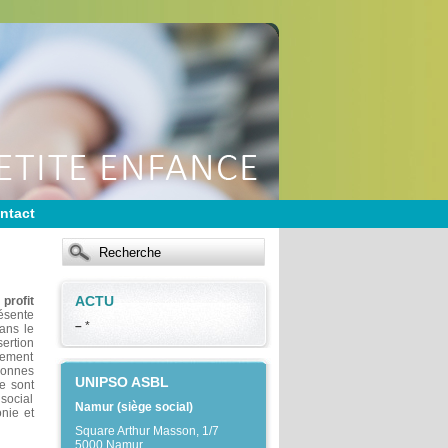
ntact
ACTU
profit
résente
–
*
dans le
ertion
rgement
sonnes
UNIPSO ASBL
ce sont
 social
Namur (siège social)
onie et
Square Arthur Masson, 1/7
5000 Namur