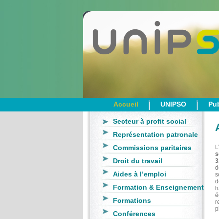
Accueil
UNIPSO
Pub
Secteur à profit social
Représentation patronale
Commissions paritaires
L
s
Droit du travail
3
d
Aides à l’emploi
s
d
Formation & Enseignement
h
é
Formations
r
p
Conférences