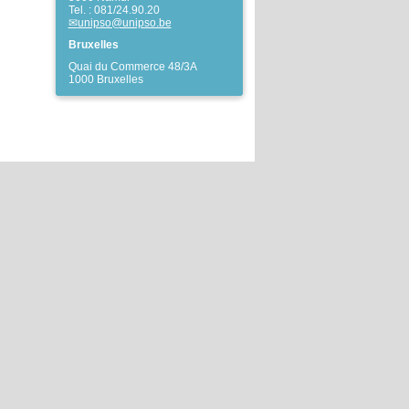
Tel. : 081/24.90.20
unipso@unipso.be
Bruxelles
Quai du Commerce 48/3A
1000 Bruxelles