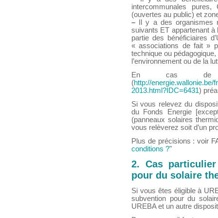
intercommunales pures, 
(ouvertes au public) et zon
–
Il y a des organismes 
suivants ET appartenant à 
partie des bénéficiaires d
« associations de fait » p
technique ou pédagogique, d
l’environnement ou de la lut
En cas de dout
(
http://energie.wallonie.be
2013.html?IDC=6431
) pré
Si vous relevez du dispos
du Fonds Energie [except
(panneaux solaires thermiq
vous relèverez soit d’un pr
Plus de précisions : voir F
conditions ?
"
2. Cas particuli
pour du solaire t
Si vous êtes éligible à UR
subvention pour du solaire
UREBA et un autre dispos