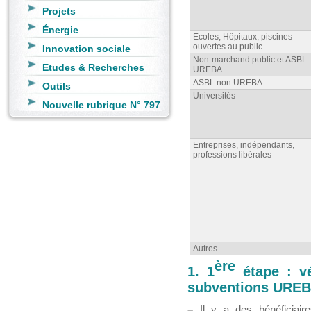
Projets
Énergie
Ecoles, Hôpitaux, piscines
ouvertes au public
Innovation sociale
Non-marchand public et ASBL
Etudes & Recherches
UREBA
ASBL non UREBA
Outils
Universités
Nouvelle rubrique N° 797
Entreprises, indépendants,
professions libérales
Autres
ère
1. 1
étape : vé
subventions URE
–
Il y a des bénéficiair