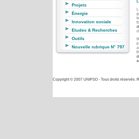
L
Projets
Énergie
g
l
Innovation sociale
f
d
Etudes & Recherches
c
Outils
R
c
Nouvelle rubrique N° 797
a
l
d
a
Copyright © 2007 UNIPSO - Tous droits réservés. Rév