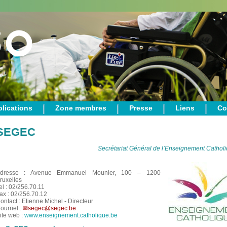
lications
Zone membres
Presse
Liens
Co
SEGEC
Secrétariat Général de l’Enseignement Cathol
dresse : Avenue Emmanuel Mounier, 100 – 1200
ruxelles
el : 02/256.70.11
ax : 02/256.70.12
ontact : Etienne Michel - Directeur
ourriel :
segec@segec.be
ite web :
www.enseignement.catholique.be