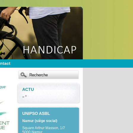
ntact
ique
ACTU
–
*
UNIPSO ASBL
Namur (siège social)
Square Arthur Masson, 1/7
5000 Namur