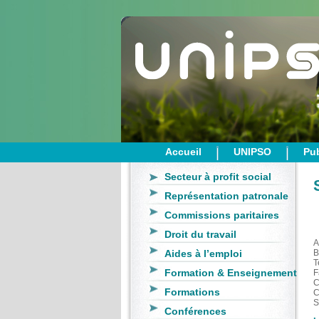
Accueil
UNIPSO
Pub
Secteur à profit social
Représentation patronale
Commissions paritaires
Droit du travail
A
Aides à l’emploi
B
T
Formation & Enseignement
F
C
Formations
C
S
Conférences