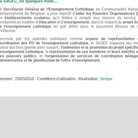
e SeGEC, en quelques mots…
Le
Secrétariat Général de l’Enseignement Catholique
en Communautés frança
ermanophone de Belgique a pour objectif d’
aider les Pouvoirs Organisateurs 
es
établissements scolaires
qu’il fédère à remplir leur mission de service 
onctionnel en matière d’
éducation
et d’
enseignement
, dans le respect du
projet é
e l’enseignement catholique
tel que défini dans le document Mission de l
hrétienne.
econnu par les autorités publiques comme
organe de représentation 
oordination des PO de l’enseignement catholique
, le SeGEC organise ses mi
utour des trois grands axes suivant :
l’animation et la promotion du projet spécif
’enseignement catholique
, la
représentation de ses membres et leurs intérêts 
es pouvoirs publics
, et
l’organisation de services de coordination pédago
dministrative et de planification de l’offre d’enseignement
.
ision : 25/03/2010 - Conditions d’utilisation
- Réalisation :
Vertige