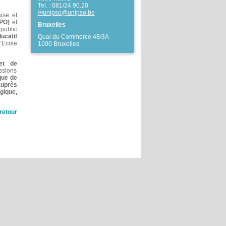
Tel. : 081/24.90.20
unipso@unipso.be
ise et
(PO)
et
Bruxelles
public
ducatif
Quai du Commerce 48/3A
’Ecole
1000 Bruxelles
et de
ssions
ique de
auprès
gique,
retour