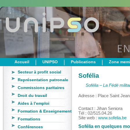
Accueil
UNIPSO
Publications
Zone mem
Secteur à profit social
Sofélia
Représentation patronale
Sofélia – La Fédé milita
Commissions paritaires
Droit du travail
Adresse : Place Saint Jean,
Aides à l’emploi
Contact : Jihan Seniora
Formation & Enseignement
Tél : 02/515.04.26
Site web :
www.sofelia.be
Formations
Sofélia en quelques m
Conférences