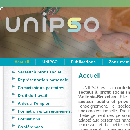
Accueil
UNIPSO
Publications
Zone mem
Secteur à profit social
Accueil
Représentation patronale
Commissions paritaires
L’UNIPSO est la
conféd
secteur à profit social 
Droit du travail
Wallonie-Bruxelles
. Elle
secteur public et privé
Aides à l’emploi
l’enseignement, le sociocu
socioprofessionnelle, l’act
Formation & Enseignement
l’hébergement des personn
Formations
adapté aux personnes handic
jeunesse et la petite e
Conférences
investissent. En termes d’e