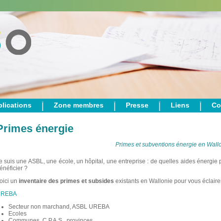
lications
Zone membres
Presse
Liens
Co
Primes énergie
Primes et subventions énergie en Wall
e suis une ASBL, une école, un hôpital, une entreprise : de quelles aides énergie 
énéficier ?
oici un
inventaire des primes et subsides
existants en Wallonie pour vous éclairer
REBA
Secteur non marchand, ASBL UREBA
Ecoles
Communes, C.P.A.S., provinces