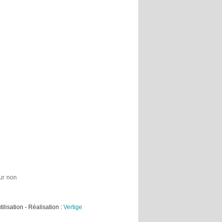
eur non
ilisation
- Réalisation :
Vertige