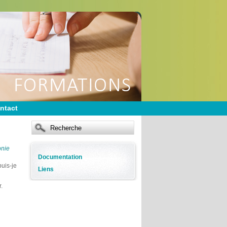
ntact
onie
Documentation
puis-je
Liens
.