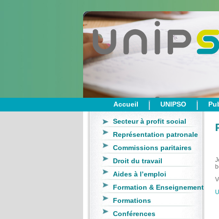
Accueil
UNIPSO
Pub
Secteur à profit social
Représentation patronale
Commissions paritaires
J
Droit du travail
b
Aides à l’emploi
V
Formation & Enseignement
U
Formations
Conférences