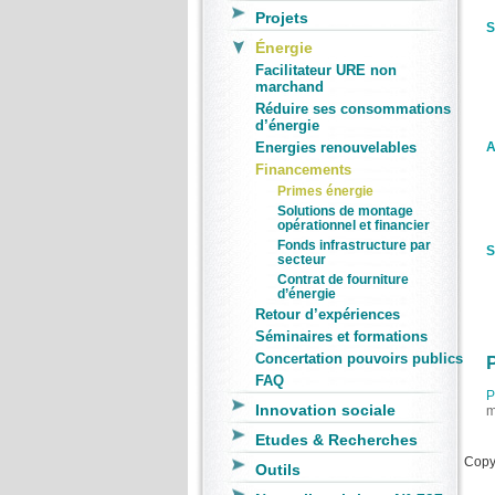
Projets
S
Énergie
Facilitateur URE non
marchand
Réduire ses consommations
d’énergie
Energies renouvelables
A
Financements
Primes énergie
Solutions de montage
opérationnel et financier
Fonds infrastructure par
S
secteur
Contrat de fourniture
d’énergie
Retour d’expériences
Séminaires et formations
Concertation pouvoirs publics
P
FAQ
P
Innovation sociale
m
Etudes & Recherches
Copyr
Outils