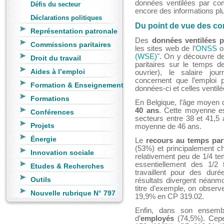
données ventilées par com
Défis du secteur
encore des informations plu
Déclarations politiques
Du point de vue des co
Représentation patronale
Des
données ventilées p
Commissions paritaires
les sites web de l’
ONSS
ou
(WSE)
". On y découvre de
Droit du travail
paritaires sur le temps de
Aides à l’emploi
ouvrier), le salaire jou
concernent que l’emploi p
Formation & Enseignement
données-ci et celles ventil
Formations
En Belgique, l’âge moyen de
40 ans
. Cette moyenne es
Conférences
secteurs entre 38 et 41,5 
Projets
moyenne de 46 ans.
Énergie
Le
recours au temps part
(53%) et principalement c
Innovation sociale
relativement peu de 1/4 t
essentiellement des 1/2
Etudes & Recherches
travaillent pour des du
Outils
résultats divergent néanm
titre d’exemple, on obser
Nouvelle rubrique N° 797
19,9% en CP 319.02.
Enfin, dans son ensembl
d’
employés
(74,5%). Cepe