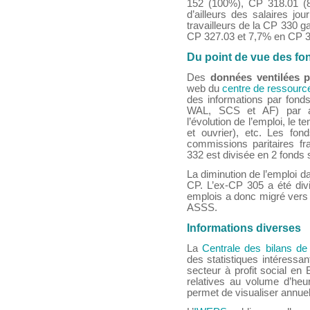
152 (100%), CP 318.01 (
d’ailleurs des salaires jo
travailleurs de la CP 330 g
CP 327.03 et 7,7% en CP 3
Du point de vue des fo
Des
données ventilées 
web du
centre de ressour
des informations par fo
WAL, SCS et AF) par ar
l’évolution de l’emploi, le t
et ouvrier), etc. Les fo
commissions paritaires fr
332 est divisée en 2 fonds
La diminution de l’emploi d
CP. L’ex-CP 305 a été divi
emplois a donc migré vers 
ASSS.
Informations diverses
La
Centrale des bilans de
des statistiques intéressa
secteur à profit social e
relatives au volume d’he
permet de visualiser annuel