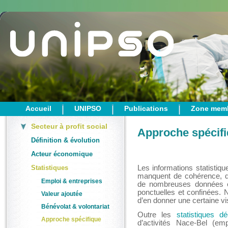
Accueil
UNIPSO
Publications
Zone mem
Secteur à profit social
Approche spécif
Définition & évolution
Acteur économique
Statistiques
Les informations statistiqu
manquent de cohérence, de
Emploi & entreprises
de nombreuses données ex
ponctuelles et confinées.
Valeur ajoutée
d’en donner une certaine visi
Bénévolat & volontariat
Outre les
statistiques d
Approche spécifique
d’activités Nace-Bel (emp