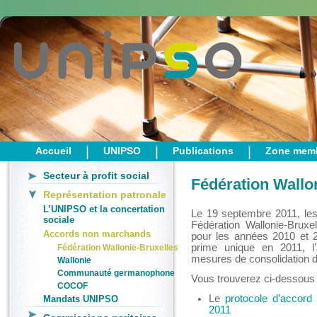
Accueil
UNIPSO
Publications
Zone mem
Secteur à profit social
Fédération Wallo
Représentation patronale
L’UNIPSO et la concertation
Le 19 septembre 2011, les
sociale
Fédération Wallonie-Brux
Accords non marchands
pour les années 2010 et 2
prime unique en 2011, 
Fédération Wallonie-Bruxelles
mesures de consolidation d
Wallonie
Communauté germanophone
Vous trouverez ci-dessous 
COCOF
Le
protocole d’accord à
Mandats UNIPSO
2011