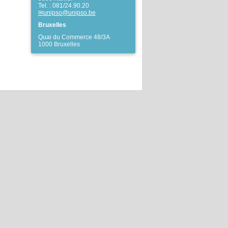
Tel. : 081/24.90.20
unipso@unipso.be
Bruxelles
Quai du Commerce 48/3A
1000 Bruxelles