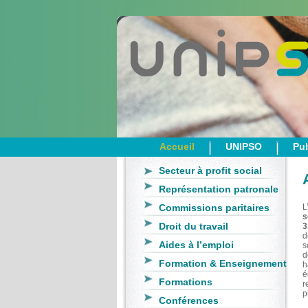
Accueil
UNIPSO
Pub
Secteur à profit social
Représentation patronale
Commissions paritaires
L
s
Droit du travail
3
d
Aides à l’emploi
s
d
Formation & Enseignement
h
é
Formations
r
p
Conférences