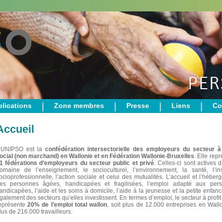
lications
Zone membres
Presse
Liens
Co
Accueil
’UNIPSO est la
confédération intersectorielle des employeurs du secteur à 
ocial (non marchand) en Wallonie et en Fédération Wallonie-Bruxelles
. Elle rep
1 fédérations d’employeurs du secteur public et privé
. Celles-ci sont actives 
omaine de l’enseignement, le socioculturel, l’environnement, la santé, l’ins
ocioprofessionnelle, l’action sociale et celui des mutualités. L’accueil et l’hébe
es personnes âgées, handicapées et fragilisées, l’emploi adapté aux per
andicapées, l’aide et les soins à domicile, l’aide à la jeunesse et la petite enfan
galement des secteurs qu’elles investissent. En termes d’emploi, le secteur à profit
eprésente
20% de l’emploi total wallon
, soit plus de 12.000 entreprises en Wall
lus de 216.000 travailleurs.