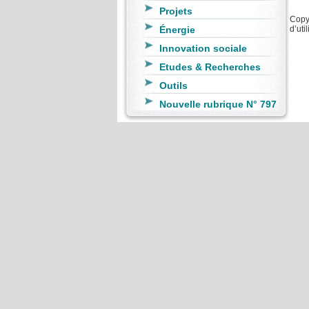
Projets
Copyr
Énergie
d’uti
Innovation sociale
Etudes & Recherches
Outils
Nouvelle rubrique N° 797