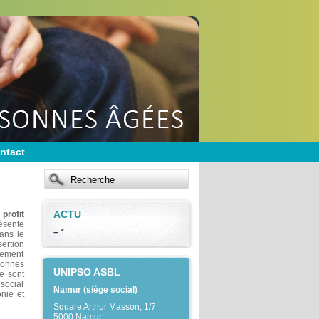
ntact
ACTU
profit
résente
–
*
dans le
ertion
rgement
sonnes
UNIPSO ASBL
ce sont
 social
Namur (siège social)
onie et
Square Arthur Masson, 1/7
5000 Namur