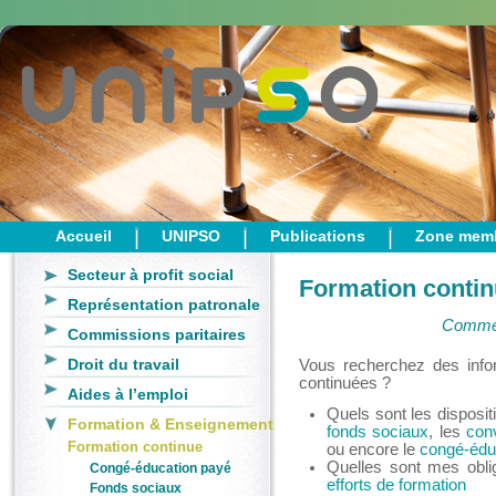
Accueil
UNIPSO
Publications
Zone mem
Secteur à profit social
Formation conti
Représentation patronale
Commen
Commissions paritaires
Droit du travail
Vous recherchez des info
continuées ?
Aides à l’emploi
Quels sont les disposit
Formation & Enseignement
fonds sociaux
, les
conv
Formation continue
ou encore le
congé-édu
Quelles sont mes oblig
Congé-éducation payé
efforts de formation
Fonds sociaux