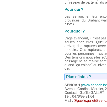
un réseau de partenariats a
Pour qui ?
Les seniors et leur entou
provinces du Brabant wa
pilote).
Pourquoi ?
L’âge avançant, il n’est pa
seules chez elles. Quel 
arriver, des ruptures ave
produire. Ces ruptures, c
pour les personnes mais aus
Des tensions nouvelles et/
passage ne se réalise ser
quand "ça coince" au niveau
vie.
Plus d’infos ?
SENOAH
(
www.senoah.be
Avenue Cardinal Mercier, 
Contact : Gaëlle GALLET
Tél : 0479/99.91.64
Mail :
gaelle.gallet@seno