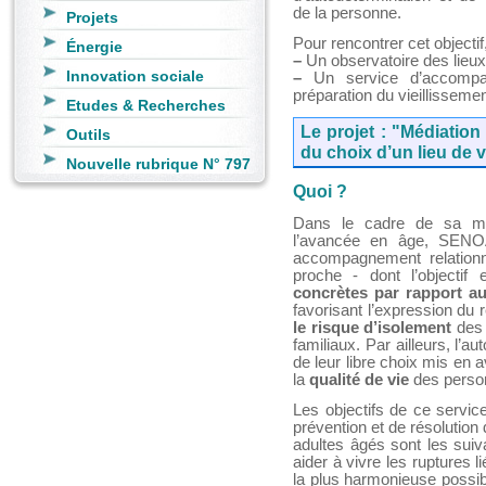
de la personne.
Projets
Pour rencontrer cet objec
Énergie
–
Un observatoire des lieux
Innovation sociale
–
Un service d’accompag
préparation du vieillisseme
Etudes & Recherches
Le projet : "Médiation
Outils
du choix d’un lieu de v
Nouvelle rubrique N° 797
Quoi ?
Dans le cadre de sa mis
l’avancée en âge, SEN
accompagnement relation
proche - dont l’objectif
concrètes par rapport au
favorisant l’expression du r
le risque d’isolement
des 
familiaux. Par ailleurs, l’a
de leur libre choix mis en a
la
qualité de vie
des person
Les objectifs de ce servi
prévention et de résolution
adultes âgés sont les suiv
aider à vivre les ruptures 
la plus harmonieuse possibl