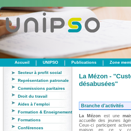
Accueil
UNIPSO
Publications
Zone mem
Secteur à profit social
La Mézon - "Cust
Représentation patronale
désabusées"
Commissions paritaires
Droit du travail
Aides à l’emploi
Branche d’activités
Formation & Enseignement
La Mézon
est une
mai
Formations
accueille des jeunes âg
Ceux-ci participent activ
Conférences
maison en ce y com