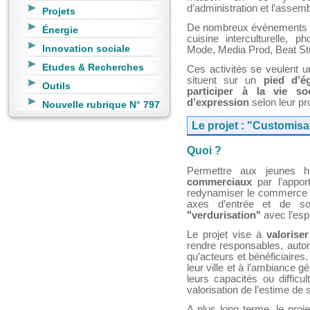
d’administration et l’assem
Projets
De nombreux évènements et
Énergie
cuisine interculturelle,
Innovation sociale
Mode, Media Prod, Beat Stud
Etudes & Recherches
Ces activités se veulent 
situent sur un
pied d’ég
Outils
participer à la vie so
d’expression
selon leur pr
Nouvelle rubrique N° 797
Le projet : "Customisa
Quoi ?
Permettre aux jeunes 
commerciaux
par l’appor
redynamiser le commerce à 
axes d’entrée et de so
"verdurisation"
avec l’espri
Le projet vise à
valorise
rendre responsables, autono
qu’acteurs et bénéficiaires.
leur ville et à l’ambiance g
leurs capacités ou difficu
valorisation de l’estime de s
A plus long terme, le proj