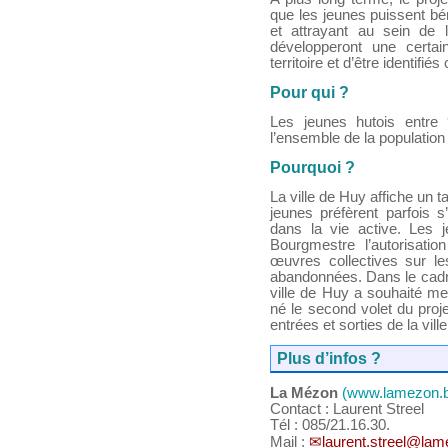
que les jeunes puissent bé
et attrayant au sein de l
développeront une certain
territoire et d’être identifi
Pour qui ?
Les jeunes hutois entre
l’ensemble de la population 
Pourquoi ?
La ville de Huy affiche un
jeunes préfèrent parfois s
dans la vie active. Les
Bourgmestre l’autorisatio
œuvres collectives sur les
abandonnées. Dans le cad
ville de Huy a souhaité met
né le second volet du proj
entrées et sorties de la ville
Plus d’infos ?
La Mézon
(www.lamezon.
Contact : Laurent Streel
Tél : 085/21.16.30.
Mail :
laurent.streel@lam