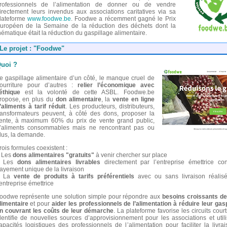
rofessionnels de l’alimentation de donner ou de vendre
irectement leurs invendus aux associations caritatives via sa
lateforme
www.foodwe.be
. Foodwe a récemment gagné le Prix
uropéen de la Semaine de la réduction des déchets dont la
hématique était la réduction du gaspillage alimentaire.
Le projet : "Foodwe"
uoi ?
e gaspillage alimentaire d’un côté, le manque cruel de
ourriture pour d’autres :
relier l’économique avec
’éthique
est la volonté de cette ASBL. Foodwe.be
ropose, en plus du
don alimentaire
, la
vente en ligne
’aliments à tarif réduit
. Les producteurs, distributeurs,
ransformateurs peuvent, à côté des dons, proposer la
ente, à maximum 60% du prix de vente grand public,
’aliments consommables mais ne rencontrant pas ou
lus, la demande.
rois formules coexistent :
Les
dons alimentaires "gratuits"
à venir chercher sur place
Les
dons alimentaires livrables
directement par l’entreprise émettrice con
ayement unique de la livraison
La
vente de produits à tarifs préférentiels
avec ou sans livraison réalis
’entreprise émettrice
oodwe représente une solution simple pour répondre aux
besoins croissants de 
limentaire
et pour
aider les professionnels de l’alimentation à réduire leur gas
n couvrant les coûts de leur démarche
. La plateforme favorise les circuits court
dentifie de nouvelles sources d’approvisionnement pour les associations et utili
apacités logistiques des professionnels de l’alimentation pour faciliter la livra