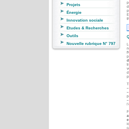
p
Projets
d
p
Énergie
E
t
Innovation sociale
Etudes & Recherches
Outils
Q
Nouvelle rubrique N° 797
L
n
l
p
d
t
v
d
p
T
–
–
p
–
l
F
a
e
i
c