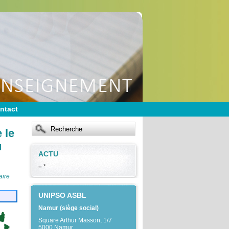
ntact
 le
u
ACTU
–
*
aire
UNIPSO ASBL
Namur (siège social)
Square Arthur Masson, 1/7
5000 Namur