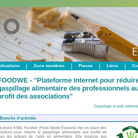
lications
Zone membres
Presse
Liens
Co
FOODWE - "Plateforme Internet pour réduire
gaspillage alimentaire des professionnels a
profit des associations"
Gaspillage et aide aliment
Branche d’activités
a jeune ASBL Foodwe (Food Waste Evasion) met en place des
olutions pour réduire le gaspillage alimentaire aux profits de
ous les acteurs de l’aide en alimentaire. Elle propose aux