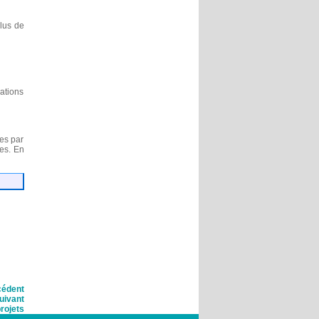
plus de
iations
es par
nes. En
cédent
uivant
projets