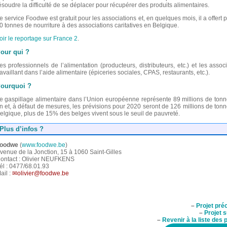
ésoudre la difficulté de se déplacer pour récupérer des produits alimentaires.
e service Foodwe est gratuit pour les associations et, en quelques mois, il a offert 
0 tonnes de nourriture à des associations caritatives en Belgique.
oir le reportage sur France 2
.
our qui ?
es professionnels de l’alimentation (producteurs, distributeurs, etc.) et les assoc
ravaillant dans l’aide alimentaire (épiceries sociales, CPAS, restaurants, etc.).
ourquoi ?
e gaspillage alimentaire dans l’Union européenne représente 89 millions de tonn
n et, à défaut de mesures, les prévisions pour 2020 seront de 126 millions de ton
elgique, plus de 15% des belges vivent sous le seuil de pauvreté.
Plus d’infos ?
oodwe
(
www.foodwe.be
)
venue de la Jonction, 15 à 1060 Saint-Gilles
ontact : Olivier NEUFKENS
él : 0477/68.01.93
ail :
olivier@foodwe.be
–
Projet pré
–
Projet s
–
Revenir à la liste des 