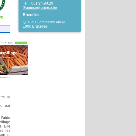
Tel. : 081/24.90.20
unipso@unipso.be
Bruxelles
Quai du Commerce 48/3A
1000 Bruxelles
tre le
ée par
l’aide
pillage
s. Elle
se les
ison et