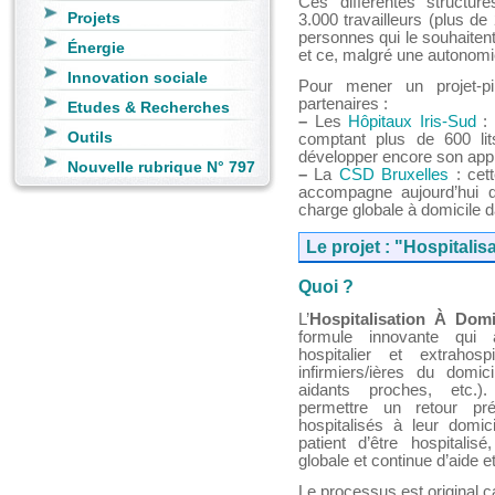
Ces différentes structur
Projets
3.000 travailleurs (plus de
personnes qui le souhaitent
Énergie
et ce, malgré une autonomie
Innovation sociale
Pour mener un projet-
partenaires :
Etudes & Recherches
–
Les
Hôpitaux Iris-Sud
: 
Outils
comptant plus de 600 lit
développer encore son appro
Nouvelle rubrique N° 797
–
La
CSD Bruxelles
: cett
accompagne aujourd’hui 
charge globale à domicile 
Le projet : "Hospitali
Quoi ?
L’
Hospitalisation À Domi
formule innovante qui
hospitalier et extrahospit
infirmiers/ières du domici
aidants proches, etc.).
permettre un retour pr
hospitalisés à leur domic
patient d’être hospitali
globale et continue d’aide e
Le processus est original car